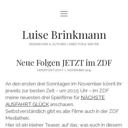
Menü
WILLKOMMEN
öffnen
NEUES
Luise Brinkmann
ÜBER MICH
REGISSEURIN & AUTORIN | DIRECTOR & WRITER
FILMOGRAPHIE
Neue Folgen JETZT im ZDF
Menü
FILMBEISPIELE
öffnen
VERÖFFENTLICHT 1. NOVEMBER 2025
Menü
FIKTIONALE EINZELSTÜCKE
PREISE
öffnen
An den ersten drei Sonntagen im November könnt ihr
Menü
SPIELFILM-REIHEN & SERIEN
DEIN PERFEKTES JAHR
öffnen
PRESSE
jeweils zur besten Zeit – um 20:15 Uhr – im ZDF
Menü
NÄCHSTE AUSFAHRT GLÜCK
DOKUMENTARFILME
ZITTERINCHEN
meine neuesten drei Spielfilme für
NÄCHSTE
öffnen
Menü
KONTAKT
AUSFAHRT GLÜCK
anschauen.
öffnen
Menü
I SLEEP IN THE RIVER’S BED
AUF UND ABLEBEN
IN ENTWICKLUNG
MALIBU
öffnen
Selbstverständlich gibt es alle Filme auch in der ZDF
KONTAKT
Menü
DEUTSCH
öffnen
WHERE’S THE MONEY, HONEY?
SCHLOSS EINSTEIN
LOVE GAP
AM BAD
Mediathek.
IMPRESSUM
DEUTSCH
Hier ist ein kleiner Teaser, auf das, was euch in diesem
BEAT BEAT HEART
EMMAS WELT
AMOR (AT)
ATYPICAL