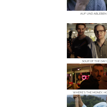
AUF UND ABLEBEN 
SOUP OF THE DAY (
WHERE’S THE MONEY, HO