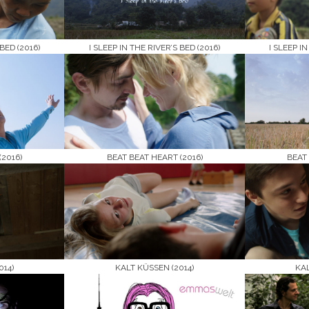
BED (2016)
I SLEEP IN THE RIVER’S BED (2016)
I SLEEP I
(2016)
BEAT BEAT HEART (2016)
BEAT 
014)
KALT KÜSSEN (2014)
KAL