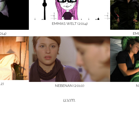
EMMAS WELT (2014)
14)
EM
2)
NEBENAN (2010)
N
u.v.m.