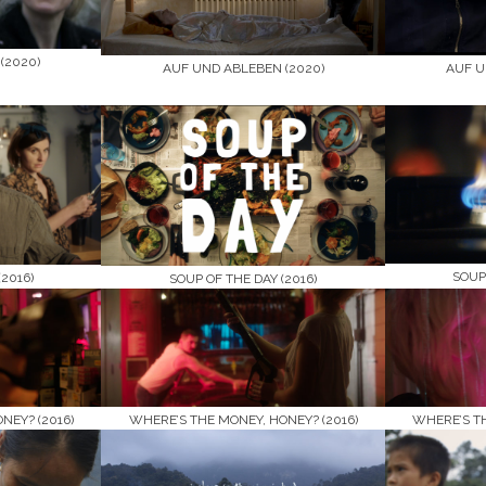
(2020)
AUF UND ABLEBEN (2020)
AUF U
SOUP
2016)
SOUP OF THE DAY (2016)
NEY? (2016)
WHERE’S THE MONEY, HONEY? (2016)
WHERE’S TH