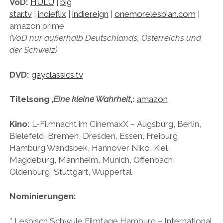
VoD:
HULU
|
big
star.tv
|
indieflix
|
indiereign
|
onemorelesbian.com
|
amazon prime
(VoD nur außerhalb Deutschlands, Österreichs und
der Schweiz)
DVD:
gayclassics.tv
Titelsong ‚
Eine kleine Wahrheit
‚:
amazon
Kino:
L-Filmnacht im CinemaxX – Augsburg, Berlin,
Bielefeld, Bremen, Dresden, Essen, Freiburg,
Hamburg Wandsbek, Hannover Niko, Kiel,
Magdeburg, Mannheim, Munich, Offenbach,
Oldenburg, Stuttgart, Wuppertal
Nominierungen:
* Lesbisch Schwule Filmtage Hamburg – International