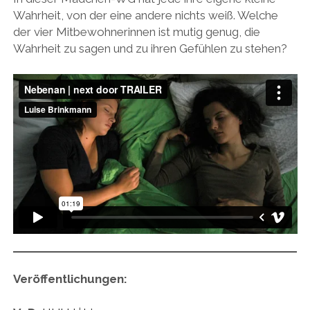
instagram
linkedin
email
vimeo
ENGLISH
Wahrheit, von der eine andere nichts weiß. Welche
SOUP OF THE DAY
KALT KÜSSEN
12 MAL JULI
EVA
der vier Mitbewohnerinnen ist mutig genug, die
MR RIGHT NOW (AT)
COURTAGE
Wahrheit zu sagen und zu ihren Gefühlen zu stehen?
ICH & DU
NEBENAN
Veröffentlichungen: