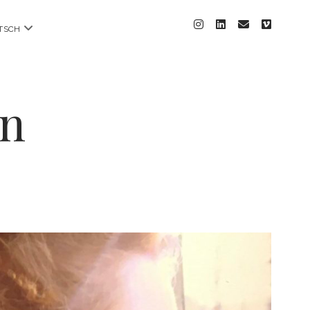
instagram
linkedin
email
vimeo
Menü
TSCH
öffnen
nn