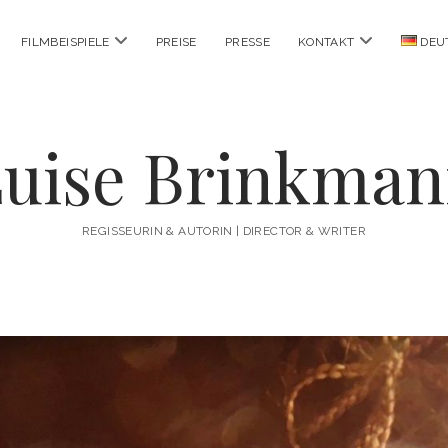
Menü
Menü
FILMBEISPIELE
PREISE
PRESSE
KONTAKT
DEU
öffnen
öffnen
uise Brinkma
REGISSEURIN & AUTORIN | DIRECTOR & WRITER