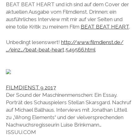
instagram
linkedin
email
vimeo
BEAT BEAT HEART und ich sind auf dem Cover der
ENGLISH
SOUP OF THE DAY
KALT KÜSSEN
12 MAL JULI
EVA
aktuellen Ausgabe vom Filmdienst. Drinnen: ein
ausführliches Interview mit mir auf vier Seiten und
MR RIGHT NOW (AT)
COURTAGE
eine tolle Kritik zu meinem Film
BEAT BEAT HEART
.
ICH & DU
Unbedingt lesenswert!
http://www.filmdienst.de/
NEBENAN
…/einz…/beat-beat-heart,549566.html
FILMDIENST 9 2017
Der Sound der Maschinenmenschen: Ein Essay.
Porträt des Schauspielers Stellan Skarsgard. Nachruf
auf Michael Ballhaus. Interviews mit Jonathan Littell
zu „Wrong Elements“ und der vielversprechenden
Nachwuchsregisseurin Luise Brinkmann…
ISSUU.COM