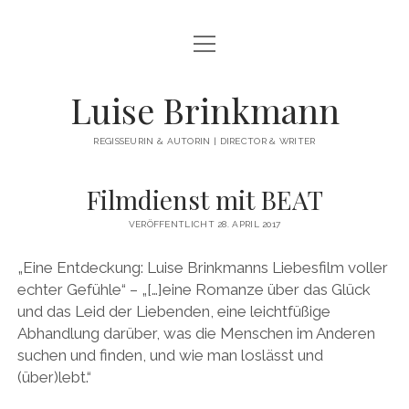
Menü
WILLKOMMEN
öffnen
NEUES
Luise Brinkmann
ÜBER MICH
REGISSEURIN & AUTORIN | DIRECTOR & WRITER
FILMOGRAPHIE
Filmdienst mit BEAT
Menü
FILMBEISPIELE
öffnen
VERÖFFENTLICHT 28. APRIL 2017
Menü
FIKTIONALE EINZELSTÜCKE
PREISE
öffnen
„Eine Entdeckung: Luise Brinkmanns Liebesfilm voller
Menü
SPIELFILM-REIHEN & SERIEN
DEIN PERFEKTES JAHR
öffnen
PRESSE
echter Gefühle“ – „[…]eine Romanze über das Glück
Menü
NÄCHSTE AUSFAHRT GLÜCK
DOKUMENTARFILME
ZITTERINCHEN
und das Leid der Liebenden, eine leichtfüßige
öffnen
Menü
KONTAKT
Abhandlung darüber, was die Menschen im Anderen
öffnen
Menü
I SLEEP IN THE RIVER’S BED
AUF UND ABLEBEN
IN ENTWICKLUNG
MALIBU
öffnen
suchen und finden, und wie man loslässt und
KONTAKT
Menü
DEUTSCH
öffnen
WHERE’S THE MONEY, HONEY?
SCHLOSS EINSTEIN
LOVE GAP
AM BAD
(über)lebt.“
IMPRESSUM
DEUTSCH
BEAT BEAT HEART
EMMAS WELT
AMOR (AT)
ATYPICAL