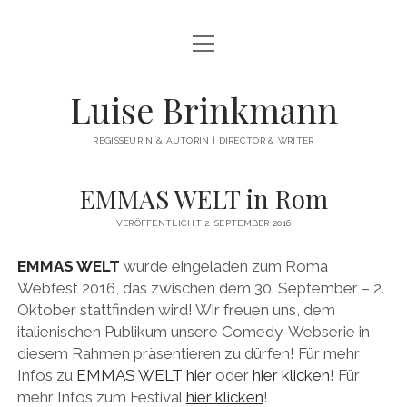
Menü
WILLKOMMEN
öffnen
NEUES
Luise Brinkmann
ÜBER MICH
REGISSEURIN & AUTORIN | DIRECTOR & WRITER
FILMOGRAPHIE
EMMAS WELT in Rom
Menü
FILMBEISPIELE
öffnen
VERÖFFENTLICHT 2. SEPTEMBER 2016
Menü
FIKTIONALE EINZELSTÜCKE
PREISE
öffnen
EMMAS WELT
wurde eingeladen zum Roma
Menü
SPIELFILM-REIHEN & SERIEN
DEIN PERFEKTES JAHR
öffnen
PRESSE
Webfest 2016, das zwischen dem 30. September – 2.
Menü
NÄCHSTE AUSFAHRT GLÜCK
DOKUMENTARFILME
ZITTERINCHEN
Oktober stattfinden wird! Wir freuen uns, dem
öffnen
Menü
KONTAKT
italienischen Publikum unsere Comedy-Webserie in
öffnen
Menü
I SLEEP IN THE RIVER’S BED
AUF UND ABLEBEN
IN ENTWICKLUNG
MALIBU
öffnen
diesem Rahmen präsentieren zu dürfen! Für mehr
KONTAKT
Menü
DEUTSCH
öffnen
WHERE’S THE MONEY, HONEY?
SCHLOSS EINSTEIN
LOVE GAP
AM BAD
Infos zu
EMMAS WELT hier
oder
hier klicken
! Für
IMPRESSUM
DEUTSCH
mehr Infos zum Festival
hier klicken
!
BEAT BEAT HEART
EMMAS WELT
AMOR (AT)
ATYPICAL