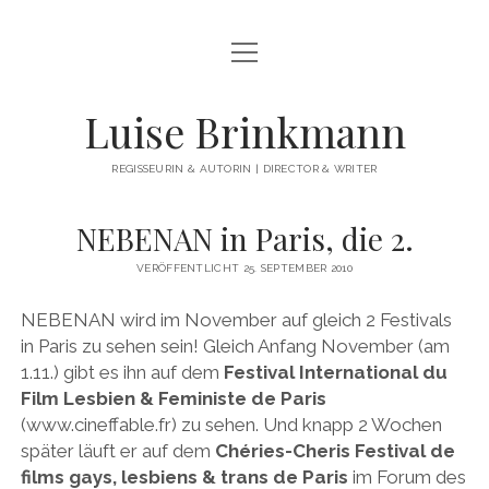
Menü
WILLKOMMEN
öffnen
NEUES
Luise Brinkmann
ÜBER MICH
REGISSEURIN & AUTORIN | DIRECTOR & WRITER
FILMOGRAPHIE
NEBENAN in Paris, die 2.
Menü
FILMBEISPIELE
öffnen
VERÖFFENTLICHT 25. SEPTEMBER 2010
Menü
FIKTIONALE EINZELSTÜCKE
PREISE
öffnen
NEBENAN wird im November auf gleich 2 Festivals
Menü
SPIELFILM-REIHEN & SERIEN
DEIN PERFEKTES JAHR
öffnen
PRESSE
in Paris zu sehen sein! Gleich Anfang November (am
Menü
NÄCHSTE AUSFAHRT GLÜCK
DOKUMENTARFILME
ZITTERINCHEN
1.11.) gibt es ihn auf dem
Festival International du
öffnen
Menü
KONTAKT
Film Lesbien & Feministe de Paris
öffnen
Menü
I SLEEP IN THE RIVER’S BED
AUF UND ABLEBEN
IN ENTWICKLUNG
MALIBU
öffnen
(www.cineffable.fr) zu sehen. Und knapp 2 Wochen
KONTAKT
Menü
DEUTSCH
öffnen
WHERE’S THE MONEY, HONEY?
SCHLOSS EINSTEIN
LOVE GAP
AM BAD
später läuft er auf dem
Chéries-Cheris Festival de
IMPRESSUM
DEUTSCH
films gays, lesbiens & trans de Paris
im Forum des
BEAT BEAT HEART
EMMAS WELT
AMOR (AT)
ATYPICAL